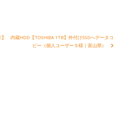
E】
内蔵HDD【TOSHIBA 1TB】外付けSSDへデータコ
ピー（個人ユーザーＳ様｜富山県）