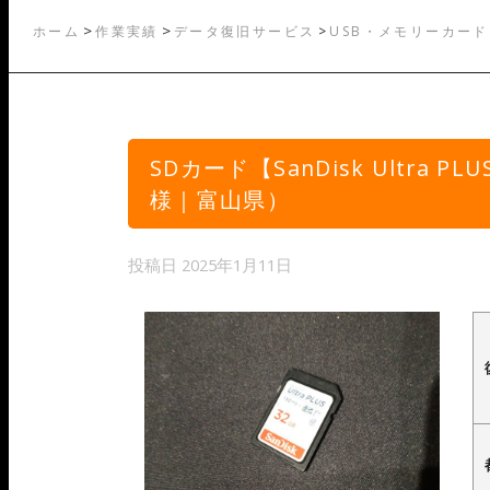
>
>
ホーム
作業実績
データ復旧サービス
>
USB・メモリーカード
SDカード【SanDisk Ultra 
様｜富山県）
投稿日
2025年1月11日