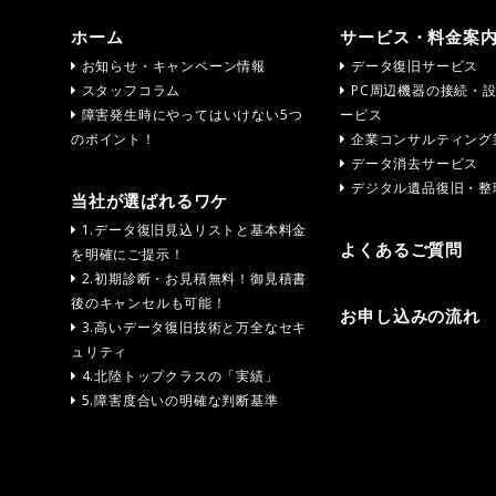
ホーム
サービス・料金案
お知らせ・キャンペーン情報
データ復旧サービス
スタッフコラム
PC周辺機器の接続・
障害発生時にやってはいけない5つ
ービス
のポイント！
企業コンサルティング
データ消去サービス
デジタル遺品復旧・整
当社が選ばれるワケ
1.データ復旧見込リストと基本料金
よくあるご質問
を明確にご提示！
2.初期診断・お見積無料！御見積書
後のキャンセルも可能！
お申し込みの流れ
3.高いデータ復旧技術と万全なセキ
ュリティ
4.北陸トップクラスの「実績」
5.障害度合いの明確な判断基準