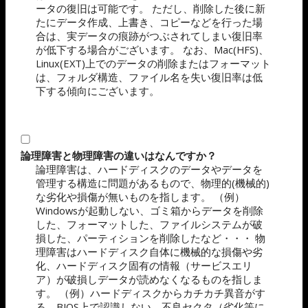
ータの復旧は可能です。 ただし、削除した後に新
たにデータ作成、上書き、コピーなどを行った場
合は、実データの痕跡がつぶされてしまい復旧率
が低下する場合がございます。 なお、Mac(HFS)、
Linux(EXT)上でのデータの削除またはフォーマット
は、フォルダ構造、ファイル名を失い復旧率は低
下する傾向にございます。
論理障害と物理障害の違いはなんですか？
論理障害は、ハードディスクのデータやデータを
管理する構造に問題があるもので、物理的(機械的)
な劣化や損傷が無いものを指します。 （例）
Windowsが起動しない、ゴミ箱からデータを削除
した、フォーマットした、ファイルシステムが破
損した、パーティションを削除したなど・・・ 物
理障害はハードディスク自体に機械的な損傷や劣
化、ハードディスク固有の情報（サービスエリ
ア）が破損しデータが読めなくなるものを指しま
す。 （例）ハードディスクからカチカチ異音がす
る、BIOS上で認識しない、不良セクタ（劣化等に