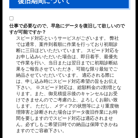
復旧期間について
仕事で必要なので、早急にデータを復旧して欲しいので
すが可能ですか？
スピード対応というサービスがございます。 弊社
では通常、案件到着順に作業を行っており初期診
断に三日ほどいただいています。 スピード対応を
お申し込みいただいた場合は、即日着手、最優先
で作業を行い、当日または翌日までに初期診断結
果をご報告させていただき、可能な限り最短でご
納品させていただいています。 適応される際に
は、申し込み時にスピード対応希望の旨をお伝え
下さい。 ※スピード対応は、総額料金の2割増とな
ります。また、御見積提示後のキャンセルはお受
けできませんのでご考慮の上、よろしくお願い致
します。 ただし、メディアの状態等により重度物
理障害と診断された場合はデータ復旧作業にお時
間を要しますのでスピード対応は適応されませ
ん。必ずしもご希望日時での納品は保障できかね
ますのでご容赦下さい。