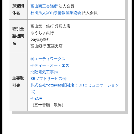
加盟団
富山商工会議所
法人会員
社団法人富山県情報産業協会
法人会員
体名
富山第一銀行 呉羽支店
取引金
ゆうちょ銀行
融機関
paypay銀行
名
富山銀行 五福支店
㈱エーティワークス
㈱ディー・オー・エス
北陸電気工事㈱
主要取
BBソフトサービス㈱
株式会社Yottavias(旧社名：DHコミュニケーション
引先
ズ)
㈱ZOA
（五十音順・敬称）