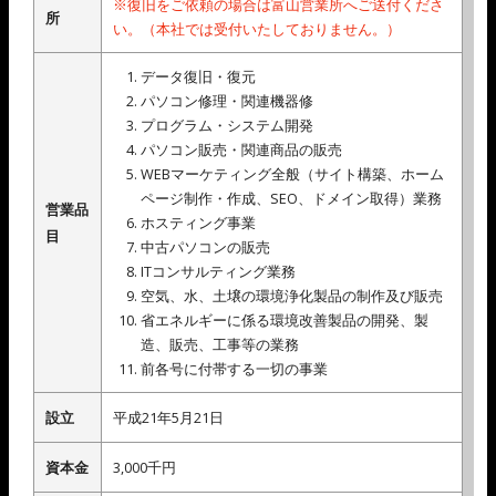
※復旧をご依頼の場合は富山営業所へご送付くださ
所
い。（本社では受付いたしておりません。）
データ復旧・復元
パソコン修理・関連機器修
プログラム・システム開発
パソコン販売・関連商品の販売
WEBマーケティング全般（サイト構築、ホーム
ページ制作・作成、SEO、ドメイン取得）業務
営業品
ホスティング事業
目
中古パソコンの販売
ITコンサルティング業務
空気、水、土壌の環境浄化製品の制作及び販売
省エネルギーに係る環境改善製品の開発、製
造、販売、工事等の業務
前各号に付帯する一切の事業
設立
平成21年5月21日
資本金
3,000千円