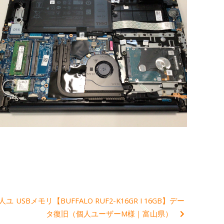
法人ユ
USBメモリ【BUFFALO RUF2-K16GR I 16GB】デー
タ復旧（個人ユーザーM様｜富山県）