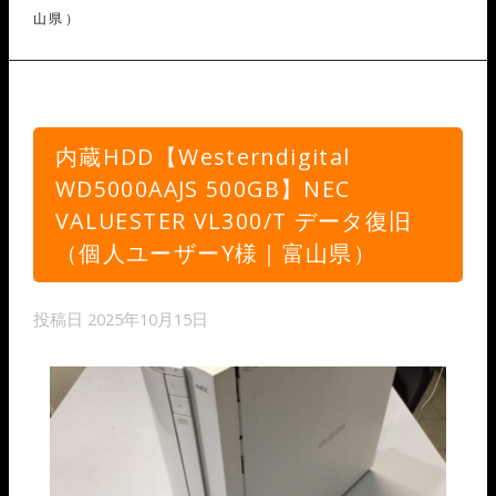
山県）
内蔵HDD【Westerndigital
WD5000AAJS 500GB】NEC
VALUESTER VL300/T データ復旧
（個人ユーザーY様｜富山県）
投稿日
2025年10月15日