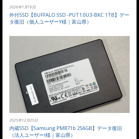
2026年1月16日
外付SSD【BUFFALO SSD -PUT1.0U3-BKC 1TB】デー
タ復旧（個人ユーザーY様｜富山県）
2025年12月25日
内蔵SSD【Samsung PM871b 256GB】データ復旧
（法人ユーザーI様｜富山県）