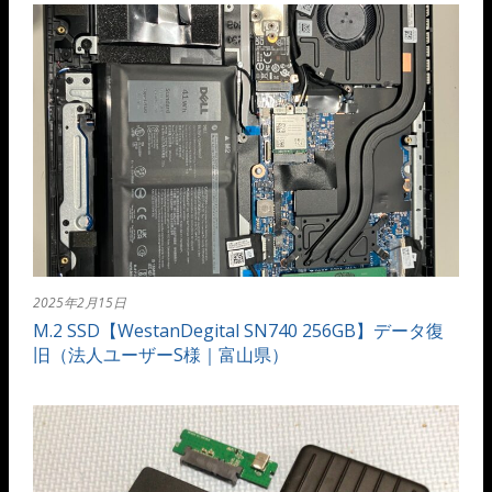
2025年2月15日
M.2 SSD【WestanDegital SN740 256GB】データ復
旧（法人ユーザーS様｜富山県）